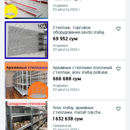
Андижан
03 августа 2026 г.
Стеллаж, торговое
оборудование,savdo stellaj
vitrina tokcha
69 952 сум
Андижан
03 августа 2026 г.
Архивные стеллажи полочный
стеллаж, arxiv stellaj polkalar
ombor polka
666 688 сум
Андижан
03 августа 2026 г.
Arxiv stellaj, архивные
стеллажи, metall tokcha
ombor polka
1 632 638 сум
Самарканд