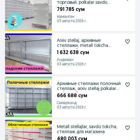
торговый, polkalar savdo
tokcha
791 785 сум
Наманган
03 августа 2026 г.
Arxiv stellaj, архивные
стеллажи, metall tokcha
ombor polka
1 632 638 сум
Андижан
03 августа 2026 г.
Архивные стеллажи полочный
стеллаж, arxiv stellaj polkalar
ombor polka
666 688 сум
Самарканд
03 августа 2026 г.
Мetall stellajlar, savdo tokcha,
стеллаж для магазина
480 003 сум