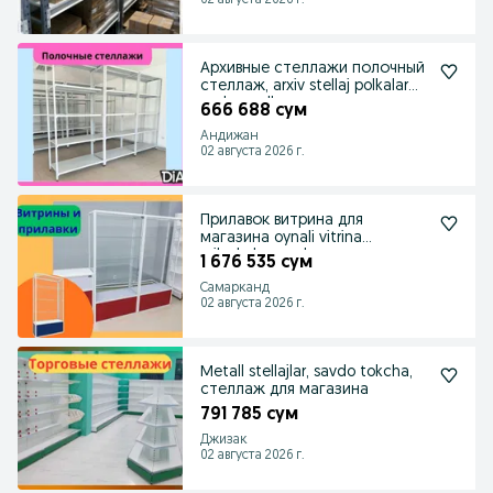
02 августа 2026 г.
Архивные стеллажи полочный
стеллаж, arxiv stellaj polkalar
ombor polka
666 688 сум
Андижан
02 августа 2026 г.
Прилавок витрина для
магазина oynali vitrina
prilavkalar savdo
1 676 535 сум
Самарканд
02 августа 2026 г.
Мetall stellajlar, savdo tokcha,
стеллаж для магазина
791 785 сум
Джизак
02 августа 2026 г.