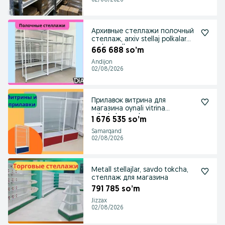
02/08/2026
Архивные стеллажи полочный
стеллаж, arxiv stellaj polkalar
ombor polka
666 688 so’m
Andijon
02/08/2026
Прилавок витрина для
магазина oynali vitrina
prilavkalar savdo
1 676 535 so’m
Samarqand
02/08/2026
Мetall stellajlar, savdo tokcha,
стеллаж для магазина
791 785 so’m
Jizzax
02/08/2026