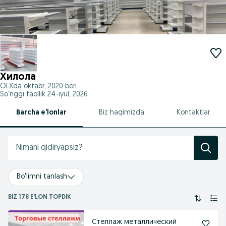
Хилола
OLXda
oktabr, 2020
beri
So'nggi faollik 24-iyul, 2026
Barcha e’lonlar
Biz haqimizda
Kontaktlar
Bo'limni tanlash
BIZ 178 E'LON TOPDIK
Стеллаж металлический