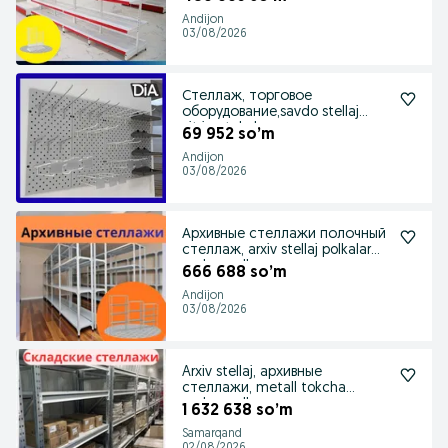
Andijon
03/08/2026
Стеллаж, торговое
оборудование,savdo stellaj
vitrina tokcha
69 952 so’m
Andijon
03/08/2026
Архивные стеллажи полочный
стеллаж, arxiv stellaj polkalar
ombor polka
666 688 so’m
Andijon
03/08/2026
Arxiv stellaj, архивные
стеллажи, metall tokcha
ombor polka
1 632 638 so’m
Samarqand