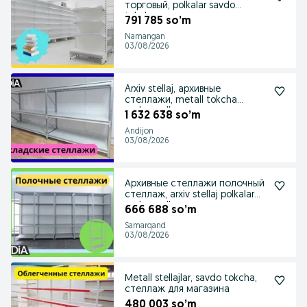
торговый, polkalar savdo
tokcha
791 785 so’m
Namangan
03/08/2026
Arxiv stellaj, архивные
стеллажи, metall tokcha
ombor polka
1 632 638 so’m
Andijon
03/08/2026
Архивные стеллажи полочный
стеллаж, arxiv stellaj polkalar
ombor polka
666 688 so’m
Samarqand
03/08/2026
Мetall stellajlar, savdo tokcha,
стеллаж для магазина
480 003 so’m